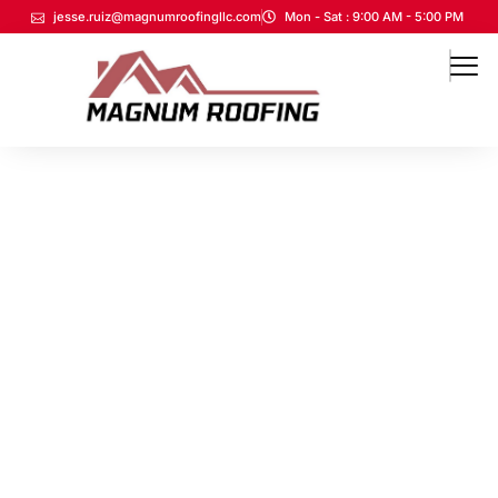
jesse.ruiz@magnumroofingllc.com
Mon - Sat : 9:00 AM - 5:00 PM